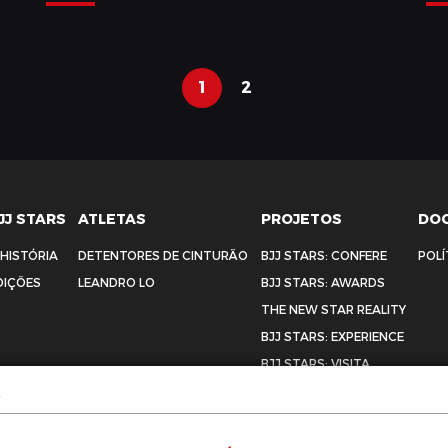
1
2
JJ STARS
ATLETAS
PROJETOS
DO
 HISTÓRIA
DETENTORES DE CINTURÃO
BJJ STARS: CONFERE
POLÍ
DIÇÕES
LEANDRO LO
BJJ STARS: AWARDS
THE NEW STAR REALITY
BJJ STARS: EXPERIENCE
BJJ STARS: VISITA