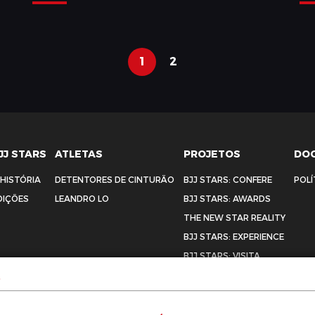
1
2
JJ STARS
ATLETAS
PROJETOS
DO
 HISTÓRIA
DETENTORES DE CINTURÃO
BJJ STARS: CONFERE
POLÍ
DIÇÕES
LEANDRO LO
BJJ STARS: AWARDS
THE NEW STAR REALITY
BJJ STARS: EXPERIENCE
BJJ STARS: VISITA