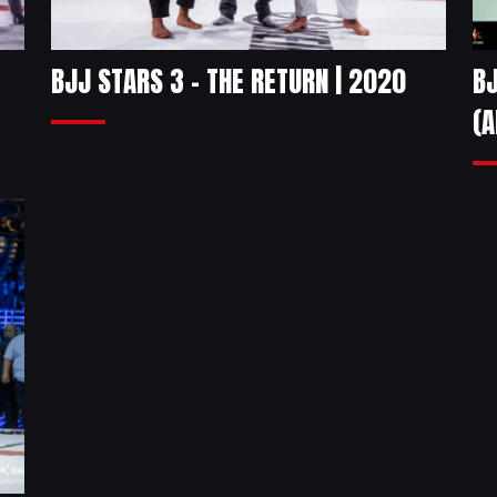
BJJ STARS 3 – THE RETURN | 2020
BJ
(A