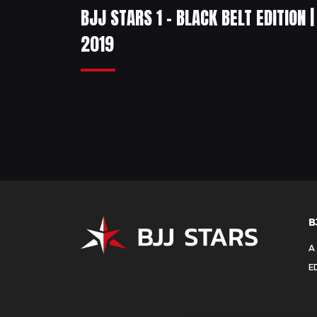
BJJ STARS 1 – BLACK BELT EDITION |
2019
B
A
E