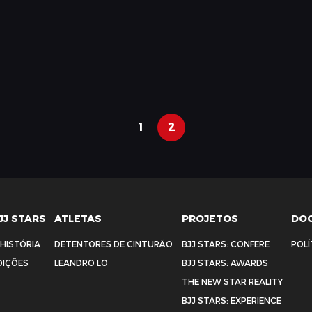
1
2
JJ STARS
ATLETAS
PROJETOS
DO
 HISTÓRIA
DETENTORES DE CINTURÃO
BJJ STARS: CONFERE
POLÍ
DIÇÕES
LEANDRO LO
BJJ STARS: AWARDS
THE NEW STAR REALITY
BJJ STARS: EXPERIENCE